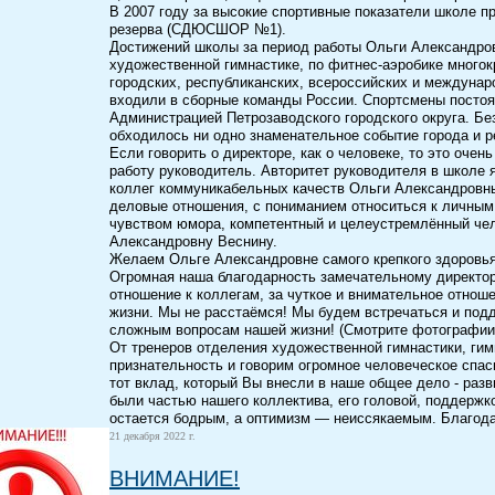
В 2007 году за высокие спортивные показатели школе 
резерва (СДЮСШОР №1).
Достижений школы за период работы Ольги Александров
художественной гимнастике, по фитнес-аэробике много
городских, республиканских, всероссийских и междуна
входили в сборные команды России. Спортсмены постоя
Администрацией Петрозаводского городского округа. Б
обходилось ни одно знаменательное событие города и р
Если говорить о директоре, как о человеке, то это оче
работу руководитель. Авторитет руководителя в школе
коллег коммуникабельных качеств Ольги Александровн
деловые отношения, с пониманием относиться к личным
чувством юмора, компетентный и целеустремлённый чел
Александровну Веснину.
Желаем Ольге Александровне самого крепкого здоровья
Огромная наша благодарность замечательному директор
отношение к коллегам, за чуткое и внимательное отнош
жизни. Мы не расстаёмся! Мы будем встречаться и подд
сложным вопросам нашей жизни! (Смотрите фотографии 
От тренеров отделения художественной гимнастики, ги
признательность и говорим огромное человеческое спас
тот вклад, который Вы внесли в наше общее дело - раз
были частью нашего коллектива, его головой, поддержко
остается бодрым, а оптимизм — неиссякаемым. Благодар
21 декабря 2022 г.
ВНИМАНИЕ!