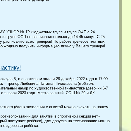
 МУ "СШОР № 1": бюджетных групп и групп ОФП с 24
ятия групп ОФП по расписанию только до 14.45 минут. С 25
у расписанию всех тренеров! По работе тренеров платных
 необходимо получить информацию лично у Вашего тренера!
астику!
ркауса,5, в спортивном зале и 28 декабря 2022 года в 17.00
аж – тренер Любовина Наталья Николаевна (моб.тел.
ительный набор по художественной гимнастике (девочки 6-7
ь с января 2023 года. Места занятий: СОШ № 29 и ДК
летнего (бланк заявления с анкетой можно скачать на нашем
противопоказаний для занятий в спортивной секции нет»
рый поступает ребёнок), для допуска на тестирование можно
ппе здоровья ребёнка.