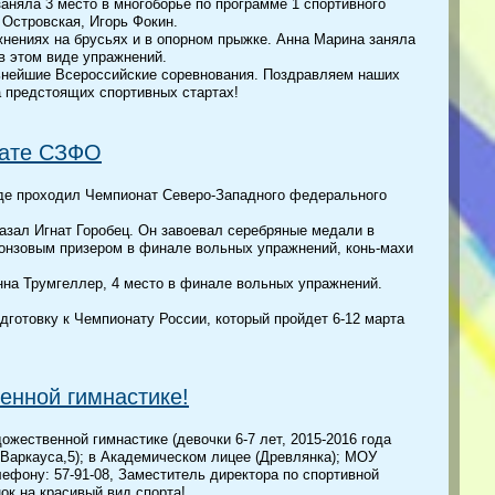
заняла 3 место в многоборье по программе 1 спортивного
Островская, Игорь Фокин.
нениях на брусьях и в опорном прыжке. Анна Марина заняла
в этом виде упражнений.
ьнейшие Всероссийские соревнования. Поздравляем наших
 предстоящих спортивных стартах!
нате СЗФО
оде проходил Чемпионат Северо-Западного федерального
азал Игнат Горобец. Он завоевал серебряные медали в
ронзовым призером в финале вольных упражнений, конь-махи
нна Трумгеллер, 4 место в финале вольных упражнений.
готовку к Чемпионату России, который пройдет 6-12 марта
енной гимнастике!
ественной гимнастике (девочки 6-7 лет, 2015-2016 года
 Варкауса,5); в Академическом лицее (Древлянка); МОУ
ефону: 57-91-08, Заместитель директора по спортивной
к на красивый вид спорта!