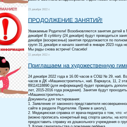
23 декабря 2022 г.
ПРОДОЛЖЕНИЕ ЗАНЯТИЙ!
Уважаемые Родители! Возобновляются занятия детей в
декабря! В субботу (24 декабря) будут проводиться зан
декабря (воскресенье) занятия продолжаются по полном
групп 31 декабря и начало занятий в январе 2023 года
Мы рады снова встрече! Спасибо!
22 декабря 2022 г.
Приглашаем на художественную гимн
24 декабря 2022 года в 16.00 часов в СОШ № 29, наб. Ва
часов в ДК «Машиностроитель», наб. Варкауса, 11, 2 эт
89114118890 (для информации)) будет проводить дополн
лет, 2015-2016 года рождения). Занятия будут проходит
«Машиностроитель».
Документы для тестирования:
1. Заявление от законного представителя несовершенно
сайте в разделе Родителям. Прием в школу),
2. Медицинская справка от врача-педиатра о том, что: «
(можно прописать конкретный вид спорта школы, на кото
предоставить справку из дошкольного учреждения о гру
3. Копия свидетельства о рождении ребёнка,