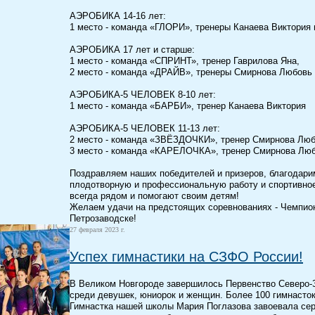
АЭРОБИКА 14-16 лет:
1 место - команда «ГЛОРИ», тренеры Канаева Виктория
АЭРОБИКА 17 лет и старше:
1 место - команда «СПРИНТ», тренер Гаврилова Яна,
2 место - команда «ДРАЙВ», тренеры Смирнова Любовь 
АЭРОБИКА-5 ЧЕЛОВЕК 8-10 лет:
1 место - команда «БАРБИ», тренер Канаева Виктория
АЭРОБИКА-5 ЧЕЛОВЕК 11-13 лет:
2 место - команда «ЗВЁЗДОЧКИ», тренер Смирнова Лю
3 место - команда «КАРЕЛОЧКА», тренер Смирнова Лю
Поздравляем наших победителей и призеров, благодарим
плодотворную и профессиональную работу и спортивное
всегда рядом и помогают своим детям!
Желаем удачи на предстоящих соревнованиях - Чемпион
Петрозаводске!
27 февраля 2023 г.
Успех гимнастики на СЗФО России!
В Великом Новгороде завершилось Первенство Северо-З
среди девушек, юниорок и женщин. Более 100 гимнасток
Гимнастка нашей школы Мария Поглазова завоевала се