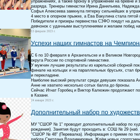
упражнениях, а также бронзу в упражнении на бревне и 
разряда. Тренеры гимнастки Ирина Данильева, Надежда 
Софья Алексеева замкнула пятерку сильнейших в упраж
4 место в опорном прыжке, а Ева Вакулина стала пятой 
Победители и призеры первенства СЗФО поедут на дал
девчонок с удачными выступлениями и желаем побед на
13 февраля 2023 г.
Успехи наших гимнастов на Чемпио
С 6 по 10 февраля в Архангельске и в Великом Новгор
округа России по спортивной гимнастике.
У мужчин лучшие результаты из карельской сборной пок
финале на кольцах и на параллельных брусьях, стал б
и перекладине.
Наиболее высокий результат среди девушек показала А
Анне не хватило несколько сотых балла до бронзы.
Сейчас Игнат Горобец и Виктор Калюжин продолжают под
в Казани.
24 января 2023 г.
Дополнительный набор по художеств
МУ "СШОР № 1" проводит дополнительный набор по худож
рождения). Занятия будут проходить в: СОШ № 29 (наб.
"СШОР № 48" (Перевалка). Информация о приеме по тел
работе Светлана Владимировна. Ждём новых спортсмено