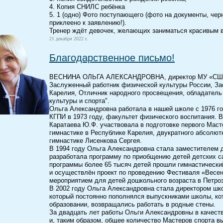
4. Копия СНИЛС ребёнка
5. 1 (одно) Фото поступающего (фото на документы, чер
приклеено к заявлению!).
Тренер ждёт девочек, желающих заниматься красивым в
21 декабря 2022 г.
Благодарственное письмо!
ВЕСНИНА ОЛЬГА АЛЕКСАНДРОВНА, директор МУ «СШОР №
Заслуженный работник физической культуры России, За
Карелия, Отличник народного просвещения, обладатель 
культуры и спорта".
Ольга Александровна работала в нашей школе с 1976 
КГПИ в 1973 году, факультет физического воспитания. 
Каратаева Ю.Ф. участвовала в подготовке первого Маст
гимнастике в Республике Карелия, двукратного абсолют
гимнастике Лисенкова Сергея.
В 1994 году Ольга Александровна стала заместителем д
разработала программу по приобщению детей детских са
программы более 65 тысяч детей прошли гимнастически
и осуществлён проект по проведению Фестиваля «Весен
мероприятием для детей дошкольного возраста в Петро
В 2002 году Ольга Александровна стала директором шк
который постоянно пополнялся выпускниками школы, к
образовании, возвращались работать в родные стены.
За двадцать лет работы Ольги Александровны в качеств
и, таким образом, общее количество Мастеров спорта в