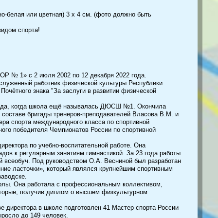
но-белая или цветная) 3 х 4 см. (фото должно быть
идом спорта!
 1» с 2 июля 2002 по 12 декабря 2022 года.
служенный работник физической культуры Республики
Почётного знака "За заслуги в развитии физической
года, когда школа ещё называлась ДЮСШ №1. Окончила
В составе бригады тренеров-преподавателей Власова В.М. и
ера спорта международного класса по спортивной
ного победителя Чемпионатов России по спортивной
иректора по учебно-воспитательной работе. Она
дов к регулярным занятиям гимнастикой. За 23 года работы
й всеобуч. Под руководством О.А. Весниной был разработан
ние ласточки», который являлся крупнейшим спортивным
заводске.
олы. Она работала с профессиональным коллективом,
оторые, получив диплом о высшем физкультурном
е директора в школе подготовлен 41 Мастер спорта России
ыросло до 149 человек.