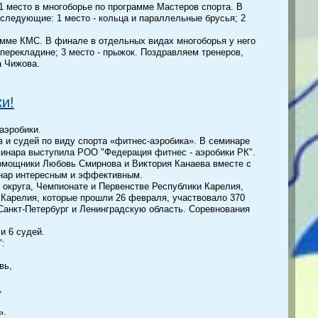
 место в многоборье по программе Мастеров спорта. В
следующие: 1 место - кольца и параллельные брусья; 2
амме КМС. В финале в отдельных видах многоборья у него
 перекладине; 3 место - прыжок. Поздравляем тренеров,
а Чижова.
и!
аэробики.
 и судей по виду спорта «фитнес-аэробика». В семинаре
минара выступила РОО "Федерация фитнес - аэробики РК".
омощники Любовь Смирнова и Виктория Канаева вместе с
нар интересным и эффективным.
 округа, Чемпионате и Первенстве Республики Карелия,
Карелия, которые прошли 26 февраля, участвовало 370
Санкт-Петербург и Ленинградскую область. Соревнования
и 6 судей.
":
вь,
,
ь.