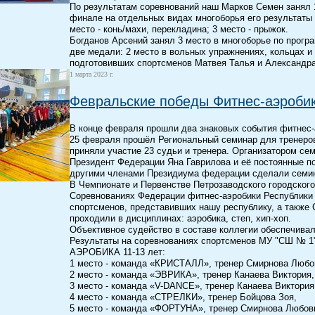
По результатам соревнований наш Марков Семен занял 1
финале на отдельных видах многоборья его результаты 
место - конь/махи, перекладина; 3 место - прыжок.
Богданов Арсений занял 3 место в многоборье по прогр
две медали: 2 место в вольных упражнениях, кольцах и
подготовивших спортсменов Матвея Талья и Александр
1 марта 2023 г.
Февральские победы Фитнес-аэробик
В конце февраля прошли два знаковых события фитнес-
25 февраля прошёл Региональный семинар для тренеров
приняли участие 23 судьи и тренера. Организатором се
Президент Федерации Яна Гаврилова и её постоянные п
другими членами Президиума федерации сделали семи
В Чемпионате и Первенстве Петрозаводского городского
Соревнованиях Федерации фитнес-аэробики Республики 
спортсменов, представивших нашу республику, а также 
проходили в дисциплинах: аэробика, степ, хип-хоп.
Объективное судейство в составе коллегии обеспечивал
Результаты на соревнованиях спортсменов МУ "СШ № 1
АЭРОБИКА 11-13 лет:
1 место - команда «КРИСТАЛЛ», тренер Смирнова Любо
2 место - команда «ЭВРИКА», тренер Канаева Виктория,
3 место - команда «V-DANCE», тренер Канаева Виктория
4 место - команда «СТРЕЛКИ», тренер Бойцова Зоя,
5 место - команда «ФОРТУНА», тренер Смирнова Любов