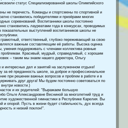
присвоили статус Специализированной школы Олимпийского
ны не перечесть. Команды и спортсмены по спортивной и
кратно становились победителями и призёрами многих
родных соревнований. Воспитанники школы постоянно
нно становились лауреатами года в конкурсах, проводимых
ез показательных выступлений воспитанников школы не
еспублики.
нь грамотный, ответственный, глубоко переживающий за свою
 являлся важным составляющим её работы. Высока оценка
ы, умения поддерживать с членами коллектива ровные
 проблемам. Красивый, мудрый, справедливый, с хорошим
овек – таким мы знаем нашего директора, Ольгу
 и интересных дел и занятий на заслуженном отдыхе!
у за её преданность школе, за доброе и профессиональное
ение при решении важных вопросов и проблем в работе и в
ерживать друг друга! Мы будем постоянно советоваться по
внутри новости.)
мнасток и их родителей: "Выражаем большую
ибо Ольге Александровне Весниной за многолетний труд и
витие художественной гимнастики в Республике Карелия. Вы
й и опорой. Пусть в жизни будет стабильность, дух всегда
ность и низкий поклон!".