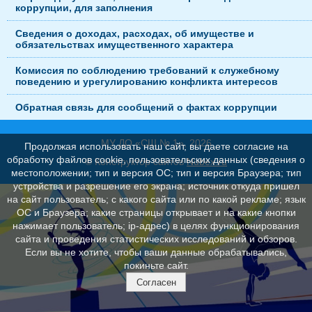
коррупции, для заполнения
Сведения о доходах, расходах, об имуществе и
обязательствах имущественного характера
Комиссия по соблюдению требований к служебному
поведению и урегулированию конфликта интересов
Обратная связь для сообщений о фактах коррупции
МУ ДО «СШ № 1», 2026
Продолжая использовать наш сайт, вы даете согласие на
обработку файлов cookie, пользовательских данных (сведения о
© Конструктор сайтов
Nubex.ru
местоположении; тип и версия ОС; тип и версия Браузера; тип
устройства и разрешение его экрана; источник откуда пришел
на сайт пользователь; с какого сайта или по какой рекламе; язык
ОС и Браузера; какие страницы открывает и на какие кнопки
нажимает пользователь; ip-адрес) в целях функционирования
сайта и проведения статистических исследований и обзоров.
Если вы не хотите, чтобы ваши данные обрабатывались,
покиньте сайт.
Согласен