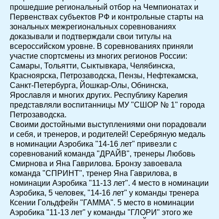
прошедшие региональный отбор на Чемпионатах и
Первенствах субъектов РФ и контрольные старты на
зональных межрегиональных соревнованиях
доказывали и подтверждали свои титулы на
всероссийском уровне. В соревнованиях приняли
участие спортсмены из многих регионов России:
Самары, Тольятти, Сыктывкара, Челябинска,
Красноярска, Петрозаводска, Пензы, Нефтекамска,
Санкт-Петербурга, Йошкар-Олы, Обнинска,
Ярославля и многих других. Республику Карелия
представляли воспитанницы МУ "СШОР № 1" города
Петрозаводска.
Своими достойными выступлениями они порадовали
и себя, и тренеров, и родителей! Серебряную медаль
в номинации Аэробика "14-16 лет" привезли с
соревнований команда "ДРАЙВ", тренеры Любовь
Смирнова и Яна Гаврилова. Бронзу завоевала
команда "СПРИНТ", тренер Яна Гаврилова, в
номинации Аэробика "11-13 лет". 4 место в номинации
Аэробика, 5 человек, "14-16 лет" у команды тренера
Ксении Гольдфейн "ГАММА". 5 место в номинации
Аэробика "11-13 лет" у команды "ГЛОРИ" этого же