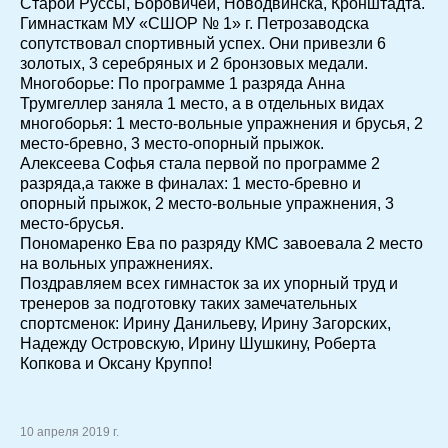
Старой Руссы, Боровичей, Новодвинска, Кронштадта.
Гимнасткам МУ «СШОР № 1» г. Петрозаводска
сопутствовал спортивный успех. Они привезли 6
золотых, 3 серебряных и 2 бронзовых медали.
Многоборье: По программе 1 разряда Анна
Трумгеллер заняла 1 место, а в отдельных видах
многоборья: 1 место-вольные упражнения и брусья, 2
место-бревно, 3 место-опорный прыжок.
Алексеева Софья стала первой по программе 2
разряда,а также в финалах: 1 место-бревно и
опорный прыжок, 2 место-вольные упражнения, 3
место-брусья.
Пономаренко Ева по разряду КМС завоевала 2 место
на вольных упражнениях.
Поздравляем всех гимнасток за их упорный труд и
тренеров за подготовку таких замечательных
спортсменок: Ирину Данильеву, Ирину Загорских,
Надежду Островскую, Ирину Шушкину, Роберта
Копкова и Оксану Круппо!
10 апреля 2019 г.