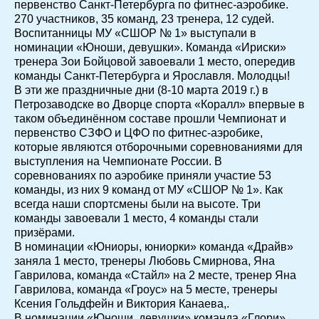
первенство Санкт-Петербурга по фитнес-аэробике.
270 участников, 35 команд, 23 тренера, 12 судей.
Воспитанницы МУ «СШОР № 1» выступали в
номинации «Юноши, девушки». Команда «Ириски»
тренера Зои Бойцовой завоевали 1 место, опередив
команды Санкт-Петербурга и Ярославля. Молодцы!
В эти же праздничные дни (8-10 марта 2019 г.) в
Петрозаводске во Дворце спорта «Коралл» впервые в
таком объединённом составе прошли Чемпионат и
первенство СЗФО и ЦФО по фитнес-аэробике,
которые являются отборочными соревнованиями для
выступления на Чемпионате России. В
соревнованиях по аэробике приняли участие 53
команды, из них 9 команд от МУ «СШОР № 1». Как
всегда наши спортсмены были на высоте. Три
команды завоевали 1 место, 4 команды стали
призёрами.
В номинации «Юниоры, юниорки» команда «Драйв»
заняла 1 место, тренеры Любовь Смирнова, Яна
Гаврилова, команда «Стайл» на 2 месте, тренер Яна
Гаврилова, команда «Гроус» на 5 месте, тренеры
Ксения Гольдфейн и Виктория Канаева,.
В номинации «Юноши, девушки» команда «Глори»