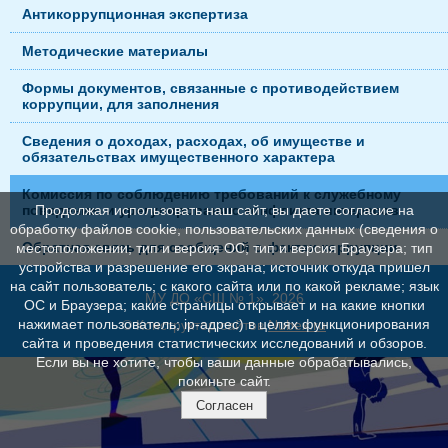
Антикоррупционная экспертиза
Методические материалы
Формы документов, связанные с противодействием
коррупции, для заполнения
Сведения о доходах, расходах, об имуществе и
обязательствах имущественного характера
Комиссия по соблюдению требований к служебному
поведению и урегулированию конфликта интересов
Продолжая использовать наш сайт, вы даете согласие на
обработку файлов cookie, пользовательских данных (сведения о
Обратная связь для сообщений о фактах коррупции
местоположении; тип и версия ОС; тип и версия Браузера; тип
устройства и разрешение его экрана; источник откуда пришел
на сайт пользователь; с какого сайта или по какой рекламе; язык
МУ ДО «СШ № 1», 2026
ОС и Браузера; какие страницы открывает и на какие кнопки
нажимает пользователь; ip-адрес) в целях функционирования
© Конструктор сайтов
Nubex.ru
сайта и проведения статистических исследований и обзоров.
Если вы не хотите, чтобы ваши данные обрабатывались,
покиньте сайт.
Согласен