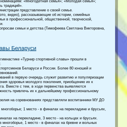
 номинациям: «Многодетная семья»; «Молодая семья»;
ь традиций».
инистрации представление о своей семье.
то, видео), рассказывающие об истории, семейных
мьи в профессиональной, общественной, творческой,
и.
опросам семьи и детства (Тимофеева Светлана Викторовна,
лавы Беларуси
 гимнастике «Турнир спортивной славы» прошли в
.
спортсменов Беларуси и России. Более 80 юношей и
евнований.
ований в первую очередь служит развитию и популяризации
ения здоровья молодого поколения, приобщению их к
уга. Вместе с тем, в ходе первенства выявляются
ожность привлечь их к дальнейшему профессиональному
релия на соревнованиях представляли воспитанники МУ ДО
 многоборье; 1 место - в финалах на перекладине и брусьях,
налах на перекладине, 3 место - на кольцах и брусьях.
 многоборье, 1 место - в финалах на бревне и вольных