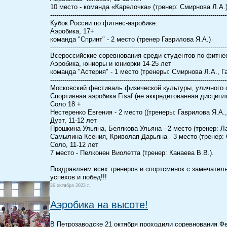
10 место - команда «Карелочка» (тренер: Смирнова Л.А.
---------------------------------------------------------------------------------------
Кубок России по фитнес-аэробике:
Аэробика, 17+
команда "Спринт" - 2 место (тренер Гаврилова Я.А.)
---------------------------------------------------------------------------------------
Всероссийские соревнования среди студентов по фитне
Аэробика, юниоры и юниорки 14-25 лет
команда "Астерия" - 1 место (тренеры: Смирнова Л.А., Г
---------------------------------------------------------------------------------------
Московский фестиваль физической культуры, уличного с
Спортивная аэробика Fisaf (не аккредитованная дисципл
Соло 18 +
Нестеренко Евгения - 2 место ((тренеры: Гаврилова Я.А.
Дуэт, 11-12 лет
Прошкина Ульяна, Белякова Ульяна - 2 место (тренер: Л
Самылина Ксения, Криволап Дарьяна - 3 место (тренер: 
Соло, 11-12 лет
7 место - Пелконен Виолетта (тренер: Канаева В.В.).
Поздравляем всех тренеров и спортсменок с замечате
успехов и побед!!!
26 октября 2023 г.
Аэробика на высоте!
В Петрозаводске 21 октября проходили соревнования Ф