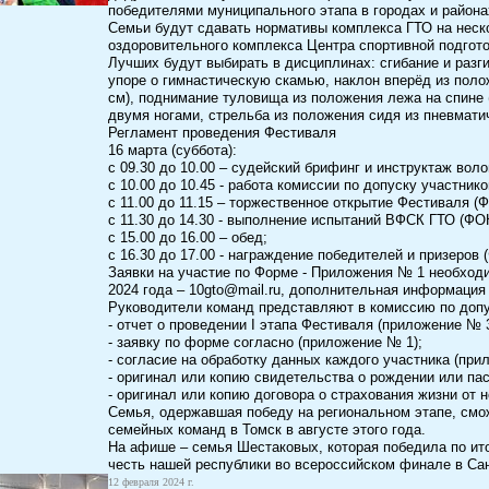
победителями муниципального этапа в городах и района
Семьи будут сдавать нормативы комплекса ГТО на неско
оздоровительного комплекса Центра спортивной подгото
Лучших будут выбирать в дисциплинах: сгибание и разгиб
упоре о гимнастическую скамью, наклон вперёд из полож
см), поднимание туловища из положения лежа на спине (
двумя ногами, стрельба из положения сидя из пневматич
Регламент проведения Фестиваля
16 марта (суббота):
с 09.30 до 10.00 – судейский брифинг и инструктаж воло
с 10.00 до 10.45 - работа комиссии по допуску участнико
с 11.00 до 11.15 – торжественное открытие Фестиваля (
с 11.30 до 14.30 - выполнение испытаний ВФСК ГТО (ФОК
с 15.00 до 16.00 – обед;
с 16.30 до 17.00 - награждение победителей и призеров 
Заявки на участие по Форме - Приложения № 1 необходи
2024 года – 10gto@mail.ru, дополнительная информация 
Руководители команд представляют в комиссию по доп
- отчет о проведении I этапа Фестиваля (приложение № 3
- заявку по форме согласно (приложение № 1);
- согласие на обработку данных каждого участника (при
- оригинал или копию свидетельства о рождении или пас
- оригинал или копию договора о страхования жизни от 
Семья, одержавшая победу на региональном этапе, смо
семейных команд в Томск в августе этого года.
На афише – семья Шестаковых, которая победила по ит
честь нашей республики во всероссийском финале в Сан
12 февраля 2024 г.