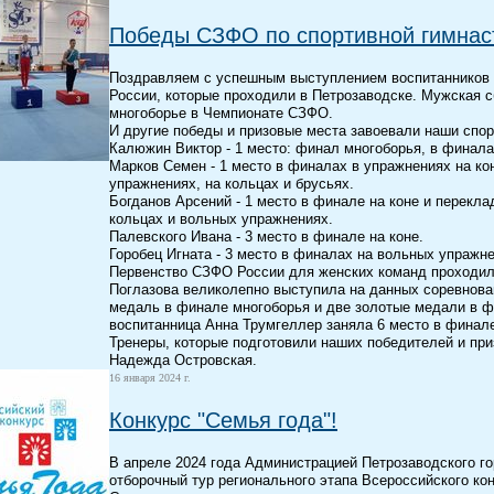
Победы СЗФО по спортивной гимнас
Поздравляем с успешным выступлением воспитанников
России, которые проходили в Петрозаводске. Мужская 
многоборье в Чемпионате СЗФО.
И другие победы и призовые места завоевали наши спо
Калюжин Виктор - 1 место: финал многоборья, в финала
Марков Семен - 1 место в финалах в упражнениях на ко
упражнениях, на кольцах и брусьях.
Богданов Арсений - 1 место в финале на коне и перекла
кольцах и вольных упражнениях.
Палевского Ивана - 3 место в финале на коне.
Горобец Игната - 3 место в финалах на вольных упражне
Первенство СЗФО России для женских команд проходил
Поглазова великолепно выступила на данных соревнова
медаль в финале многоборья и две золотые медали в ф
воспитанница Анна Трумгеллер заняла 6 место в финал
Тренеры, которые подготовили наших победителей и при
Надежда Островская.
16 января 2024 г.
Конкурс "Семья года"!
В апреле 2024 года Администрацией Петрозаводского го
отборочный тур регионального этапа Всероссийского ко