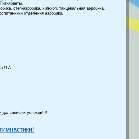
 Питкяранты.
бика, степ-аэробика, хип-хоп, танцевальная аэробика,
спитанники отделения аэробики.
ва Я.А.
 дальнейших успехов!!!!
гимнастики!