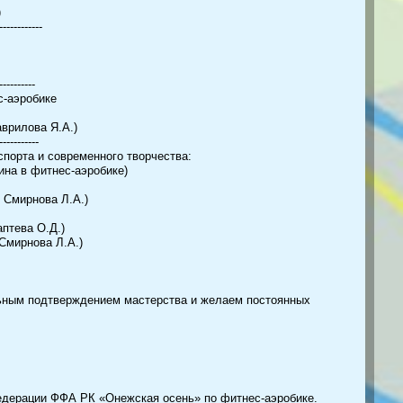
)
------------
----------
с-аэробике
аврилова Я.А.)
-----------
порта и современного творчества:
ина в фитнес-аэробике)
, Смирнова Л.А.)
аптева О.Д.)
Смирнова Л.А.)
льным подтверждением мастерства и желаем постоянных
едерации ФФА РК «Онежская осень» по фитнес-аэробике.