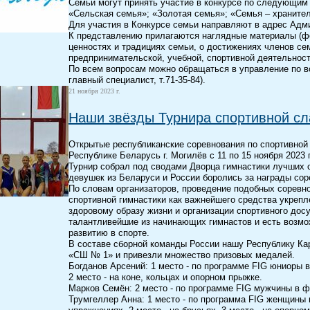
Семьи могут принять участие в конкурсе по следующим
«Сельская семья»; «Золотая семья»; «Семья – хранител
Для участия в Конкурсе семьи направляют в адрес Адм
К представлению прилагаются наглядные материалы (фо
ценностях и традициях семьи, о достижениях членов се
предпринимательской, учебной, спортивной деятельност
По всем вопросам можно обращаться в управление по в
главный специалист, т.71-35-84).
21 ноября 2023 г.
Наши звёзды Турнира спортивной с
Открытые республиканские соревнования по спортивной
Республике Беларусь г. Могилёв с 11 по 15 ноября 2023 г
Турнир собрал под сводами Дворца гимнастики лучших 
девушек из Беларуси и России боролись за награды сор
По словам организаторов, проведение подобных соревн
спортивной гимнастики как важнейшего средства укрепл
здоровому образу жизни и организации спортивного дос
талантливейшие из начинающих гимнастов и есть возм
развитию в спорте.
В составе сборной команды России нашу Республику Ка
«СШ № 1» и привезли множество призовых медалей.
Богданов Арсений: 1 место - по программе FIG юниоры в
2 место - на коне, кольцах и опорном прыжке.
Марков Семён: 2 место - по программе FIG мужчины в фи
Трумгеллер Анна: 1 место - по программа FIG женщины в