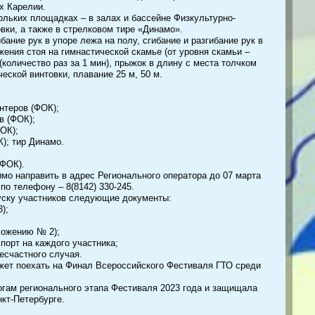
х Карелии.
льких площадках – в залах и бассейне Физкультурно-
вки, а также в стрелковом тире «Динамо».
ание рук в упоре лежа на полу, сгибание и разгибание рук в
ения стоя на гимнастической скамье (от уровня скамьи –
количество раз за 1 мин), прыжок в длину с места толчком
еской винтовки, плавание 25 м, 50 м.
нтеров (ФОК);
в (ФОК);
ФОК);
); тир Динамо.
(ФОК).
мо направить в адрес Регионального оператора до 07 марта
по телефону – 8(8142) 330-245.
уску участников следующие документы:
);
ложению № 2);
порт на каждого участника;
несчастного случая.
жет поехать на Финал Всероссийского Фестиваля ГТО среди
огам регионального этапа Фестиваля 2023 года и защищала
кт-Петербурге.