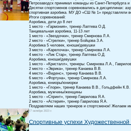
Петрозаводск принимал команды из Санкт-Петербурга и
Десятки спортсменов соревновались в дисциплинах: аэро
спортивная аэробика. МУ ДО «СШ № 1» представляли во
Итоги соревнований:
Аэробика, дети до 8 лет
1 место - «Гармония», тренер Лаптева О.Д.
Танцевальная аэробика, 11-13 лет
1 место - «Звездочки», тренер Смирнова Л.А.
2 место - «Стрелки», тренер Бойцова З.А.
Аэробика 5 человек, юноши/девушки
3 место - «Карелочка», тренер Смирнова Л.А.
4 место - «Лик Стар», тренер Лаптева О.Д.
Аэробика, юноши/девушки
1 место - «Кристалл», тренеры: Смирнова Л.А., Гаврило
2 место - «Эврика», тренер Канаева В.В.
4 место - «Виденс», тренер Канаева В.В.
6 место - «Фортуна», тренер Смирнова Л.А.
Аэробика, юниоры/юниорки
1 место - «Глори», тренер Канаева В.В., Гольдфейн К.В.
Аэробика, мужчины/женщины
1 место - «Спринт», тренер Гаврилова Я.А.
2 место - «Астерия», тренер Гаврилова Я.А.
Поздравляем наших тренеров и спортсменок! Желаем им
17 октября 2023 г.
Спортивные успехи Художественной 