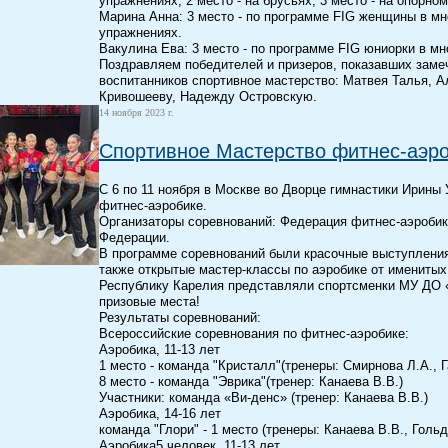
упражнениях, 2 место - на брусьях, 3 место - на опорно
Марина Анна: 3 место - по программе FIG женщины в мно
упражнениях.
Вакулина Ева: 3 место - по программе FIG юниорки в мн
Поздравляем победителей и призеров, показавших заме
воспитанников спортивное мастерство: Матвея Талья, А
Кривошееву, Надежду Островскую.
14 ноября 2023 г.
Спортивное Мастерство фитнес-аэро
C 6 по 11 ноября в Москве во Дворце гимнастики Ирины
фитнес-аэробике.
Организаторы соревнований: Федерация фитнес-аэробик
Федерации.
В программе соревнований были красочные выступления
также открытые мастер-классы по аэробике от именитых
Республику Карелия представляли спортсменки МУ ДО 
призовые места!
Результаты соревнований:
Всероссийские соревнования по фитнес-аэробике:
Аэробика, 11-13 лет
1 место - команда "Кристалл"(тренеры: Смирнова Л.А., Г
8 место - команда "Эврика"(тренер: Канаева В.В.)
Участники: команда «Ви-денс» (тренер: Канаева В.В.)
Аэробика, 14-16 лет
команда "Глори" - 1 место (тренеры: Канаева В.В., Голь
Аэробика5 человек, 11-13 лет