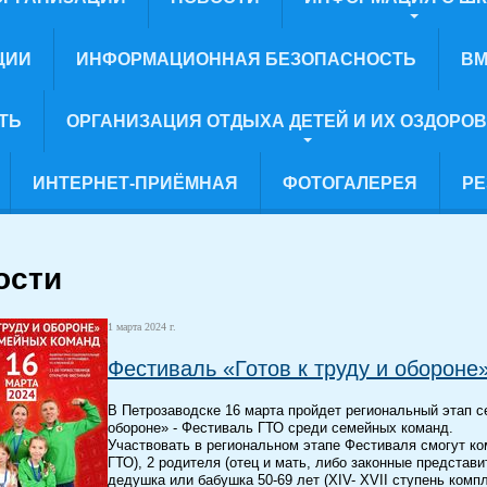
ЦИИ
ИНФОРМАЦИОННАЯ БЕЗОПАСНОСТЬ
ВМ
ТЬ
ОРГАНИЗАЦИЯ ОТДЫХА ДЕТЕЙ И ИХ ОЗДОРО
ИНТЕРНЕТ-ПРИЁМНАЯ
ФОТОГАЛЕРЕЯ
РЕ
ости
1 марта 2024 г.
Фестиваль «Готов к труду и обороне
В Петрозаводске 16 марта пройдет региональный этап с
обороне» - Фестиваль ГТО среди семейных команд.
Участвовать в региональном этапе Фестиваля смогут кома
ГТО), 2 родителя (отец и мать, либо законные представит
дедушка или бабушка 50-69 лет (XIV- XVII ступень комп