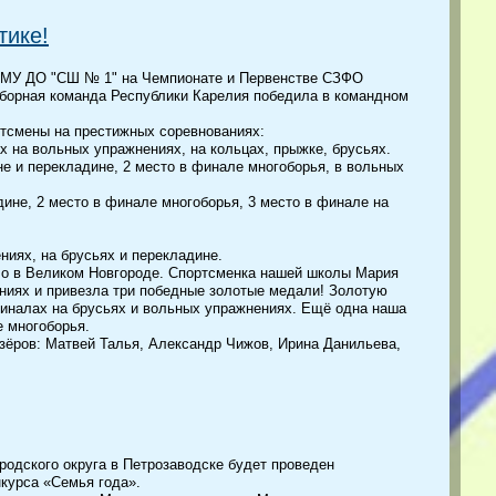
тике!
 МУ ДО "СШ № 1" на Чемпионате и Первенстве СЗФО
сборная команда Республики Карелия победила в командном
ртсмены на престижных соревнованиях:
х на вольных упражнениях, на кольцах, прыжке, брусьях.
не и перекладине, 2 место в финале многоборья, в вольных
дине, 2 место в финале многоборья, 3 место в финале на
ниях, на брусьях и перекладине.
о в Великом Новгороде. Спортсменка нашей школы Мария
ниях и привезла три победные золотые медали! Золотую
иналах на брусьях и вольных упражнениях. Ещё одна наша
е многоборья.
зёров: Матвей Талья, Александр Чижов, Ирина Данильева,
родского округа в Петрозаводске будет проведен
нкурса «Семья года».