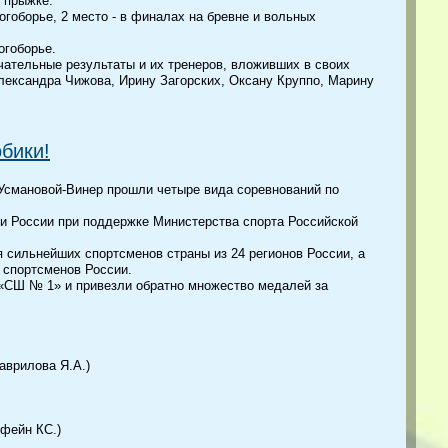
м прыжке.
гоборье, 2 место - в финалах на бревне и вольных
огоборье.
чательные результаты и их тренеров, вложивших в своих
лександра Чижова, Ирину Загорских, Оксану Круппо, Марину
бики!
 Усмановой-Винер прошли четыре вида соревнований по
и России при поддержке Министерства спорта Российской
 сильнейших спортсменов страны из 24 регионов России, а
 спортсменов России.
«СШ № 1» и привезли обратно множество медалей за
аврилова Я.А.)
дфейн КС.)