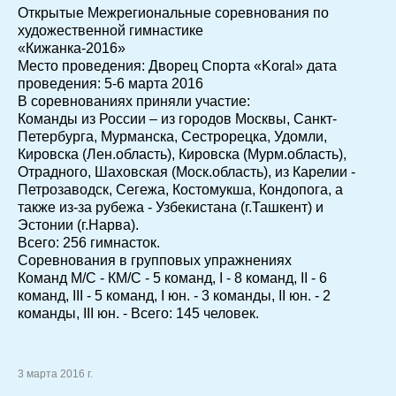
Открытые Межрегиональные соревнования по
художественной гимнастике
«Кижанка-2016»
Место проведения: Дворец Спорта «Koral» дата
проведения: 5-6 марта 2016
В соревнованиях приняли участие:
Команды из России – из городов Москвы, Санкт-
Петербурга, Мурманска, Сестрорецка, Удомли,
Кировска (Лен.область), Кировска (Мурм.область),
Отрадного, Шаховская (Моск.область), из Карелии -
Петрозаводск, Сегежа, Костомукша, Кондопога, а
также из-за рубежа - Узбекистана (г.Ташкент) и
Эстонии (г.Нарва).
Всего: 256 гимнасток.
Соревнования в групповых упражнениях
Команд М/С - КМ/С - 5 команд, I - 8 команд, II - 6
команд, III - 5 команд, I юн. - 3 команды, II юн. - 2
команды, III юн. - Всего: 145 человек.
3 марта 2016 г.