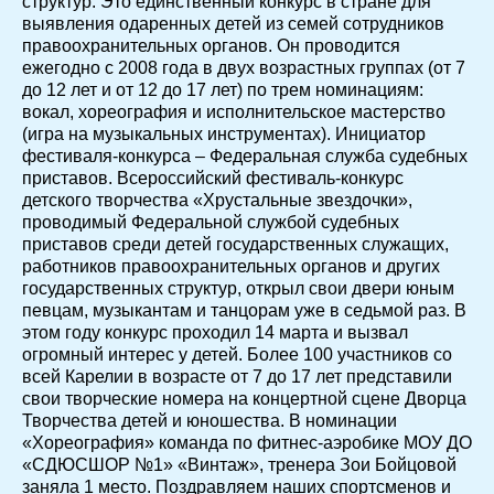
структур. Это единственный конкурс в стране для
выявления одаренных детей из семей сотрудников
правоохранительных органов. Он проводится
ежегодно с 2008 года в двух возрастных группах (от 7
до 12 лет и от 12 до 17 лет) по трем номинациям:
вокал, хореография и исполнительское мастерство
(игра на музыкальных инструментах). Инициатор
фестиваля-конкурса – Федеральная служба судебных
приставов. Всероссийский фестиваль-конкурс
детского творчества «Хрустальные звездочки»,
проводимый Федеральной службой судебных
приставов среди детей государственных служащих,
работников правоохранительных органов и других
государственных структур, открыл свои двери юным
певцам, музыкантам и танцорам уже в седьмой раз. В
этом году конкурс проходил 14 марта и вызвал
огромный интерес у детей. Более 100 участников со
всей Карелии в возрасте от 7 до 17 лет представили
свои творческие номера на концертной сцене Дворца
Творчества детей и юношества. В номинации
«Хореография» команда по фитнес-аэробике МОУ ДО
«СДЮСШОР №1» «Винтаж», тренера Зои Бойцовой
заняла 1 место. Поздравляем наших спортсменов и