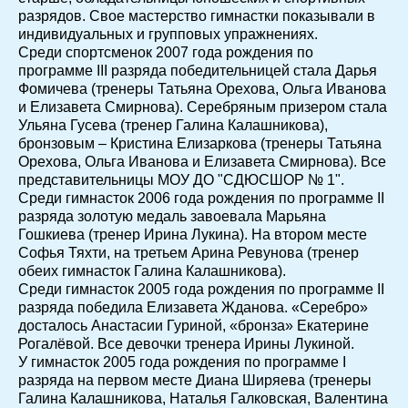
разрядов. Свое мастерство гимнастки показывали в
индивидуальных и групповых упражнениях.
Среди спортсменок 2007 года рождения по
программе III разряда победительницей стала Дарья
Фомичева (тренеры Татьяна Орехова, Ольга Иванова
и Елизавета Смирнова). Серебряным призером стала
Ульяна Гусева (тренер Галина Калашникова),
бронзовым – Кристина Елизаркова (тренеры Татьяна
Орехова, Ольга Иванова и Елизавета Смирнова). Все
представительницы МОУ ДО "СДЮСШОР № 1".
Среди гимнасток 2006 года рождения по программе II
разряда золотую медаль завоевала Марьяна
Гошкиева (тренер Ирина Лукина). На втором месте
Софья Тяхти, на третьем Арина Ревунова (тренер
обеих гимнасток Галина Калашникова).
Среди гимнасток 2005 года рождения по программе II
разряда победила Елизавета Жданова. «Серебро»
досталось Анастасии Гуриной, «бронза» Екатерине
Рогалёвой. Все девочки тренера Ирины Лукиной.
У гимнасток 2005 года рождения по программе I
разряда на первом месте Диана Ширяева (тренеры
Галина Калашникова, Наталья Галковская, Валентина