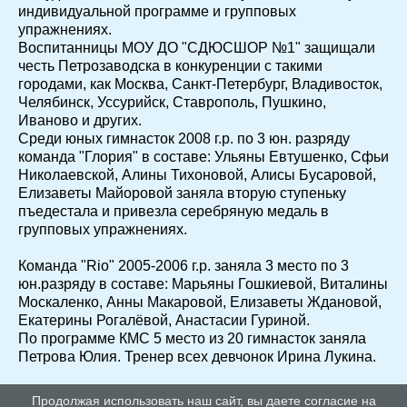
индивидуальной программе и групповых
упражнениях.
Воспитанницы МОУ ДО "СДЮСШОР №1" защищали
честь Петрозаводска в конкуренции с такими
городами, как Москва, Санкт-Петербург, Владивосток,
Челябинск, Уссурийск, Ставрополь, Пушкино,
Иваново и других.
Среди юных гимнасток 2008 г.р. по 3 юн. разряду
команда "Глория" в составе: Ульяны Евтушенко, Сфьи
Николаевской, Алины Тихоновой, Алисы Бусаровой,
Елизаветы Майоровой заняла вторую ступеньку
пъедестала и привезла серебряную медаль в
групповых упражнениях.
Команда "Rio" 2005-2006 г.р. заняла 3 место по 3
юн.разряду в составе: Марьяны Гошкиевой, Виталины
Москаленко, Анны Макаровой, Елизаветы Ждановой,
Екатерины Рогалёвой, Анастасии Гуриной.
По программе КМС 5 место из 20 гимнасток заняла
Петрова Юлия. Тренер всех девчонок Ирина Лукина.
Продолжая использовать наш сайт, вы даете согласие на