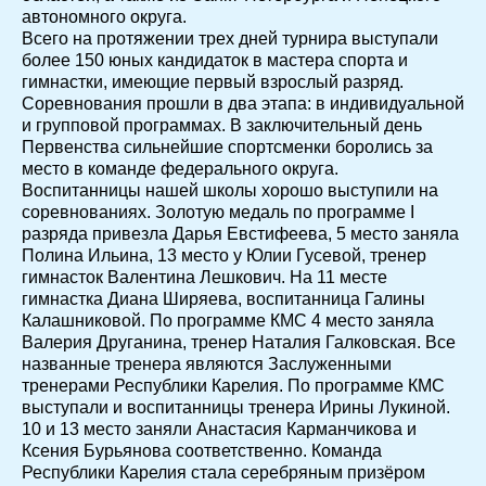
автономного округа.
Всего на протяжении трех дней турнира выступали
более 150 юных кандидаток в мастера спорта и
гимнастки, имеющие первый взрослый разряд.
Соревнования прошли в два этапа: в индивидуальной
и групповой программах. В заключительный день
Первенства сильнейшие спортсменки боролись за
место в команде федерального округа.
Воспитанницы нашей школы хорошо выступили на
соревнованиях. Золотую медаль по программе I
разряда привезла Дарья Евстифеева, 5 место заняла
Полина Ильина, 13 место у Юлии Гусевой, тренер
гимнасток Валентина Лешкович. На 11 месте
гимнастка Диана Ширяева, воспитанница Галины
Калашниковой. По программе КМС 4 место заняла
Валерия Друганина, тренер Наталия Галковская. Все
названные тренера являются Заслуженными
тренерами Республики Карелия. По программе КМС
выступали и воспитанницы тренера Ирины Лукиной.
10 и 13 место заняли Анастасия Карманчикова и
Ксения Бурьянова соответственно. Команда
Республики Карелия стала серебряным призёром