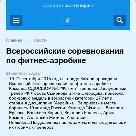
Перейти на полную версию
Главная
Новости
→
Всероссийские соревнования
по фитнес-аэробике
24 сентября 2015 г.
19-21 сентября 2015 года в городе Казани проходили
Всероссийские соревнования по фитнес-аэробике.
Команда СДЮСШОР №1 "Фьюжн", тренеры: Заслуженный
тренер РК Любовь Смирнова и Яна Скворцова, привезла
бронзовую медаль в возрастной категории 17 лет и
старше в дисциплине "Аэробика". За призовые места
боролись 10 команд России. Команда "Фьюжн": Валерия
Ершова, Василиса Зорина, Виктория Канаева, Арина
Крышко, Анастасия Митина, Анастасия
Нелюбова.Поздравляем наших замечательных девчонок и
их любимых тренеров!