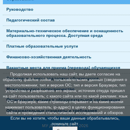
Руководство
Педагогический состав
Материально-техническое обеспечение и оснащенность
образовательного процесса. Доступная среда
Платные образовательные услуги
Финансово-хозяйственная деятельность
Вакантные места для приема (перевода) обучающихся
Продолжая использовать наш сайт, вы даете согласие на
Стипендии и меры поддержки обучающихся
обработку файлов cookie, пользовательских данных (сведения о
местоположении; тип и версия ОС; тип и версия Браузера; тип
Международное сотрудничество
устройства и разрешение его экрана; источник откуда пришел
на сайт пользователь; с какого сайта или по какой рекламе; язык
Организация питания в образовательной организации
ОС и Браузера; какие страницы открывает и на какие кнопки
нажимает пользователь; ip-адрес) в целях функционирования
Образовательные стандарты и требования
сайта и проведения статистических исследований и обзоров.
Если вы не хотите, чтобы ваши данные обрабатывались,
покиньте сайт.
МУ ДО «СШ № 1», 2026