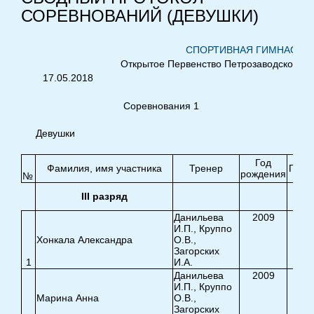
СОРЕВНОВАНИЙ (ДЕВУШКИ)
СПОРТИВНАЯ ГИМНАСТИ
Открытое Первенство Петрозаводского го
17.05.2018 г. ПЕ
Соревнования 1
Девушки
Год
Фамилия, имя участника
Тренер
Прыж
рождения
№
III разряд
Данильева
2009
И.П., Круппо
Хонкала Александра
О.В.,
Загорских
1
И.А.
8,4
Данильева
2009
И.П., Круппо
Марина Анна
О.В.,
Загорских