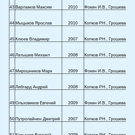
43
Варламов Максим
2010
Фокин И.В., Грошева Е.Э.
44
Мыцыков Ярослав
2010
Копков Р.Н., Грошева Е.Э
45
Клюев Владимир
2007
Копков Р.Н., Грошева Е.Э
46
Латышев Михаил
2008
Копков Р.Н., Грошева Е.Э
47
Мирошников Марк
2009
Фокин И.В., Грошева Е.Э.
48
Либгард Андрей
2008
Копков Р.Н., Грошева Е.Э
49
Ольховиков Евгений
2009
Фокин И.В., Грошева Е.Э.
50
Путролайнен Дмитрий
2007
Копков Р.Н., Грошева Е.Э
51
Карышев Виталий
2009
Копков Р.Н., Грошева Е.Э