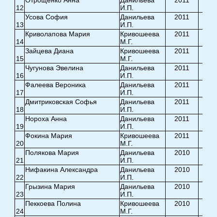
Отрощенко Анна
Данильева
2011
12
И.П.
8,5
Усова София
Данильева
2011
13
И.П.
8,7
Криволапова Мария
Кривошеева
2011
14
М.Г.
7,5
Зайцева Диана
Кривошеева
2011
15
М.Г.
8,0
Чугунова Эвелина
Данильева
2011
16
И.П.
7,8
Фалеева Вероника
Данильева
2011
17
И.П.
8,0
Дмитриковская Софья
Данильева
2011
18
И.П.
5,0
Нороха Анна
Данильева
2011
19
И.П.
5,0
Фокина Мария
Кривошеева
2011
20
М.Г.
0,0
Полякова Мария
Данильева
2010
21
И.П.
9,0
Нифакина Александра
Данильева
2010
22
И.П.
8,6
Грызина Мария
Данильева
2010
23
И.П.
8,5
Пеккоева Полина
Кривошеева
2010
24
М.Г.
8,0