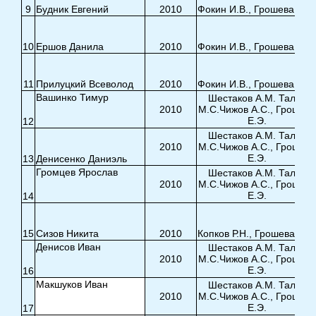
9
Будник Евгений
2010
Фокин И.В., Грошева Е.Э.
10
Ершов Данила
2010
Фокин И.В., Грошева Е.Э.
11
Прилуцкий Всеволод
2010
Фокин И.В., Грошева Е.Э.
Вашинко Тимур
Шестаков А.М. Талья
2010
М.С.Чижов А.С., Грошева
Е.Э.
12
Шестаков А.М. Талья
2010
М.С.Чижов А.С., Грошева
Е.Э.
13
Денисенко Даниэль
Громцев Ярослав
Шестаков А.М. Талья
2010
М.С.Чижов А.С., Грошева
Е.Э.
14
15
Сизов Никита
2010
Копков Р.Н., Грошева Е.Э
Денисов Иван
Шестаков А.М. Талья
2010
М.С.Чижов А.С., Грошева
Е.Э.
16
Макшуков Иван
Шестаков А.М. Талья
2010
М.С.Чижов А.С., Грошева
Е.Э.
17