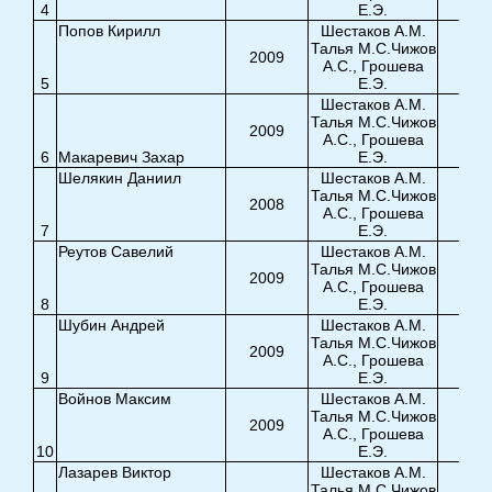
4
Е.Э.
8,1
Попов Кирилл
Шестаков А.М.
Талья М.С.Чижов
2009
9,5
А.С., Грошева
5
Е.Э.
Шестаков А.М.
Талья М.С.Чижов
2009
А.С., Грошева
6
Макаревич Захар
Е.Э.
7,8
Шелякин Даниил
Шестаков А.М.
Талья М.С.Чижов
2008
7,4
А.С., Грошева
7
Е.Э.
Реутов Савелий
Шестаков А.М.
Талья М.С.Чижов
2009
7,7
А.С., Грошева
8
Е.Э.
Шубин Андрей
Шестаков А.М.
Талья М.С.Чижов
2009
8,5
А.С., Грошева
9
Е.Э.
Войнов Максим
Шестаков А.М.
Талья М.С.Чижов
2009
А.С., Грошева
10
Е.Э.
7,1
Лазарев Виктор
Шестаков А.М.
Талья М.С.Чижов