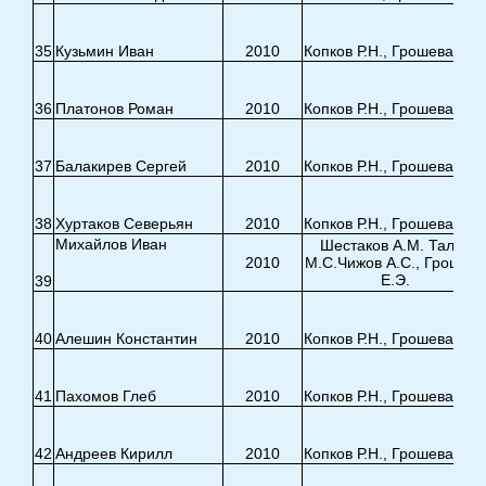
35
Кузьмин Иван
2010
Копков Р.Н., Грошева Е.Э
36
Платонов Роман
2010
Копков Р.Н., Грошева Е.Э
37
Балакирев Сергей
2010
Копков Р.Н., Грошева Е.Э
38
Хуртаков Северьян
2010
Копков Р.Н., Грошева Е.Э
Михайлов Иван
Шестаков А.М. Талья
2010
М.С.Чижов А.С., Грошева
Е.Э.
39
40
Алешин Константин
2010
Копков Р.Н., Грошева Е.Э
41
Пахомов Глеб
2010
Копков Р.Н., Грошева Е.Э
42
Андреев Кирилл
2010
Копков Р.Н., Грошева Е.Э