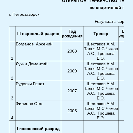
ОТКРЫТОЕ ПЕРВЕНСТВО ПЕТРО
по спортивной гимна
г. Петрозаводск
Результаты соревн
Год
Воль
III взрослый разряд
Тренер
рождения
упражн
Богданов Арсений
Шестаков А.М.
Талья М.С.Чижов
2008
А.С., Грошева
1
Е.Э.
9,1
Лукин Дементий
Шестаков А.М.
Талья М.С.Чижов
2009
А.С., Грошева
2
Е.Э.
8,0
Рудович Ренат
Шестаков А.М.
Талья М.С.Чижов
2007
А.С., Грошева
3
Е.Э.
7,1
Филипов Стас
Шестаков А.М.
Талья М.С.Чижов
2005
А.С., Грошева
4
Е.Э.
7,6
I юношеский разряд