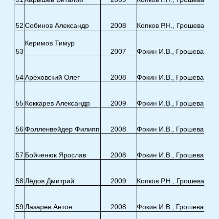
52
Собинов Александр
2008
Копков Р.Н., Грошева Е.Э
Керимов Тимур
53
2007
Фокин И.В., Грошева Е.Э.
54
Ареховский Олег
2008
Фокин И.В., Грошева Е.Э.
55
Коккарев Александр
2009
Фокин И.В., Грошева Е.Э.
56
Фолленвейдер Филипп
2008
Фокин И.В., Грошева Е.Э.
57
Бойченюк Ярослав
2008
Фокин И.В., Грошева Е.Э.
58
Лёдов Дмитрий
2009
Копков Р.Н., Грошева Е.Э
59
Лазарев Антон
2008
Фокин И.В., Грошева Е.Э.