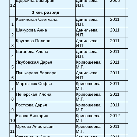
Щербина Виктория
Данильева
2008
12
И.П.
8,7
3 юн. разряд
Капинская Светлана
Данильева
2011
1
И.П.
8,9
Шакурова Анна
Данильева
2011
2
И.П.
8,7
Круглова Полина
Данильева
2011
3
И.П.
8,0
Ваганова Алена
Данильева
2011
4
И.П.
8,7
Якубовская Дарья
Кривошеева
2011
5
М.Г.
9,4
Пушкарева Варвара
Данильева
2011
6
И.П.
8,4
Мартынюк Софья
Кривошеева
2011
7
М.Г.
8,8
Печёрская Илона
Кривошеева
2011
8
М.Г.
8,3
Росткова Дарья
Кривошеева
2011
9
М.Г.
9,0
Ежова Виктория
Кривошеева
2012
10
М.Г.
9,0
Орлова Анастасия
Кривошеева
2011
11
М.Г.
7,5