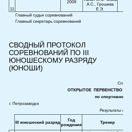
2009
6,2
А.С., Грошева
11
Е.Э.
Главный судья соревнований
Главный секретарь соревнований
СВОДНЫЙ ПРОТОКОЛ
СОРЕВНОВАНИЙ ПО III
ЮНОШЕСКОМУ РАЗРЯДУ
(ЮНОШИ)
Спорти
ОТКРЫТОЕ ПЕРВЕНСТВО ПЕТ
по спортивной ги
г. Петрозаводск
Результаты сор
Год
III юношеский разряд
Тренер
рождения