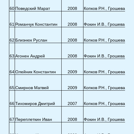
60
Поведский Марат
2008
Копков Р.Н., Грошева Е.Э
61
Романчук Константин
2008
Фокин И.В., Грошева Е.Э.
62
Близнюк Руслан
2008
Копков Р.Н., Грошева Е.Э
63
Агонен Андрей
2008
Фокин И.В., Грошева Е.Э.
64
Олейник Константин
2009
Копков Р.Н., Грошева Е.Э
65
Смирнов Матвей
2009
Копков Р.Н., Грошева Е.Э
66
Тихомиров Дмитрий
2007
Копков Р.Н., Грошева Е.Э
67
Переплеткин Иван
2008
Фокин И.В., Грошева Е.Э.