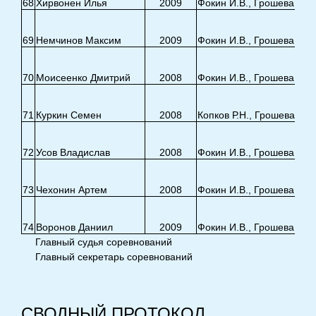
68
Хирвонен Илья
2009
Фокин И.В., Грошева Е.Э.
69
Немчинов Максим
2009
Фокин И.В., Грошева Е.Э.
70
Моисеенко Дмитрий
2008
Фокин И.В., Грошева Е.Э.
71
Куркин Семен
2008
Копков Р.Н., Грошева Е.Э
72
Усов Владислав
2008
Фокин И.В., Грошева Е.Э.
73
Чехонин Артем
2008
Фокин И.В., Грошева Е.Э.
74
Воронов Даниил
2009
Фокин И.В., Грошева Е.Э.
Главный судья соревнований
Главный секретарь соревнований
СВОДНЫЙ ПРОТОКОЛ