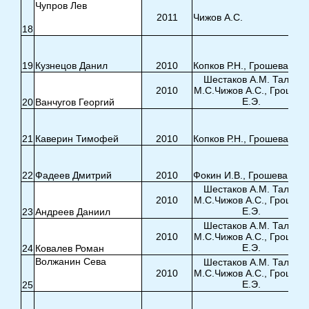
Чупров Лев
2011
Чижов А.С.
18
19
Кузнецов Данил
2010
Копков Р.Н., Грошева Е.Э
Шестаков А.М. Талья
2010
М.С.Чижов А.С., Грошева
Е.Э.
20
Ванчугов Георгий
21
Каверин Тимофей
2010
Копков Р.Н., Грошева Е.Э
22
Фадеев Дмитрий
2010
Фокин И.В., Грошева Е.Э.
Шестаков А.М. Талья
2010
М.С.Чижов А.С., Грошева
Е.Э.
23
Андреев Даниил
Шестаков А.М. Талья
2010
М.С.Чижов А.С., Грошева
Е.Э.
24
Ковалев Роман
Волжанин Сева
Шестаков А.М. Талья
2010
М.С.Чижов А.С., Грошева
Е.Э.
25