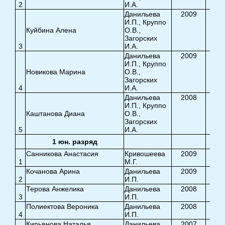
2
И.А.
8,3
Данильева
2009
И.П., Круппо
Куйбина Алена
О.В.,
Загорских
3
И.А.
8,0
Данильева
2009
И.П., Круппо
Новикова Марина
О.В.,
Загорских
4
И.А.
8,2
Данильева
2008
И.П., Круппо
Каштанова Диана
О.В.,
Загорских
5
И.А.
8,0
1 юн. разряд
Санникова Анастасия
Кривошеева
2009
1
М.Г.
9,2
Кочанова Арина
Данильева
2009
2
И.П.
9,2
Терова Анжелика
Данильева
2008
3
И.П.
8,2
Полиектова Вероника
Данильева
2008
4
И.П.
7,7
Кирьянова Наталья
Данильева
2007