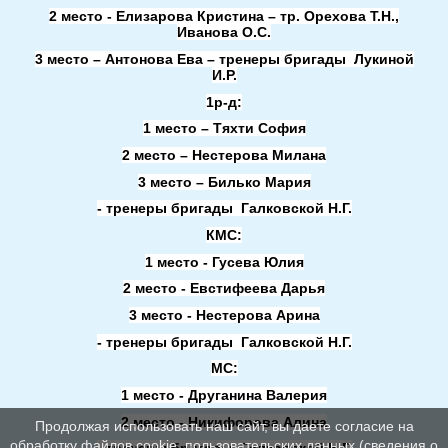
2 место - Елизарова Кристина – тр. Орехова Т.Н.,
Иванова О.С.
3 место – Антонова Ева – тренеры бригады Лукиной
И.Р.
1р-д:
1 место – Тяхти София
2 место – Нестерова Милана
3 место – Билько Мария
- тренеры бригады Галковской Н.Г.
КМС:
1 место - Гусева Юлия
2 место - Евстифеева Дарья
3 место - Нестерова Арина
- тренеры бригады Галковской Н.Г.
МС:
1 место - Друганина Валерия
2 место - Никифорова Алина
Продолжая использовать наш сайт, вы даете согласие на
обработку файлов cookie, пользовательских данных (сведения о