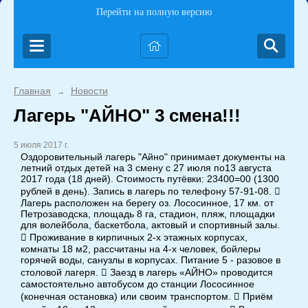
Перейти на полную версию
Главная
Новости
→
Лагерь "АЙНО" 3 смена!!!
5 июля 2017 г.
Оздоровительный лагерь "Айно" принимает документы на
летний отдых детей на 3 смену с 27 июля по13 августа
2017 года (18 дней). Стоимость путёвки: 23400=00 (1300
рублей в день). Запись в лагерь по телефону 57-91-08. 
Лагерь расположен на берегу оз. Лососинное, 17 км. от
Петрозаводска, площадь 8 га, стадион, пляж, площадки
для волейбола, баскетбола, актовый и спортивный залы.
 Проживание в кирпичных 2-х этажных корпусах,
комнаты 18 м2, рассчитаны на 4-х человек, бойлеры
горячей воды, санузлы в корпусах. Питание 5 - разовое в
столовой лагеря.  Заезд в лагерь «АЙНО» проводится
самостоятельно автобусом до станции Лососинное
(конечная остановка) или своим транспортом.  Приём