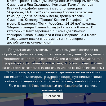
место. Тренеры команды: заслуженный тренер РК Любовь
Смирнова и Яна Скворцова. Команда "Гамма" тренера
Ксении Гольдфейн заняла 9 место. В категории
"Аэробика, 11-13 лет" из 17 команд России Карельская
команда "Драйв" заняла 5 место, тренер Любовь
Смирнова. Команда "Грация" Ксении Гольдфейн на 7
месте. В категории "Петит Аэробика, 14-16 лет" команда
"Мираж" тренера Ксении Гольдфейн заняла 6 место. В
категории "Петит Аэробика 17+" команда "Фьюжн"
тренеров Любовь Смирнова и Яна Скворцова на 4 месте.
Поздравляем наших спортсменок и их тренеров с
достойными выступлениями!
Продолжая использовать наш сайт, вы даете согласие на
обработку файлов cookie, пользовательских данных (сведения о
местоположении; тип и версия ОС; тип и версия Браузера; тип
Сведения об образовательной организации
устройства и разрешение его экрана; источник откуда пришел
на сайт пользователь; с какого сайта или по какой рекламе; язык
ОС и Браузера; какие страницы открывает и на какие кнопки
нажимает пользователь; ip-адрес) в целях функционирования
МУ ДО «СШ № 1», 2026
сайта и проведения статистических исследований и обзоров.
© Конструктор сайтов
Nubex.ru
Если вы не хотите, чтобы ваши данные обрабатывались,
покиньте сайт.
Согласен