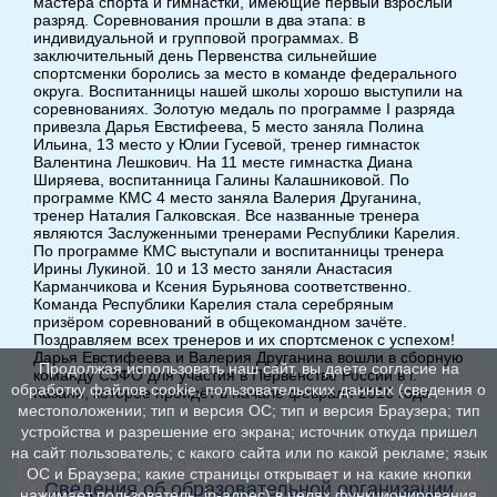
мастера спорта и гимнастки, имеющие первый взрослый
разряд. Соревнования прошли в два этапа: в
индивидуальной и групповой программах. В
заключительный день Первенства сильнейшие
спортсменки боролись за место в команде федерального
округа. Воспитанницы нашей школы хорошо выступили на
соревнованиях. Золотую медаль по программе I разряда
привезла Дарья Евстифеева, 5 место заняла Полина
Ильина, 13 место у Юлии Гусевой, тренер гимнасток
Валентина Лешкович. На 11 месте гимнастка Диана
Ширяева, воспитанница Галины Калашниковой. По
программе КМС 4 место заняла Валерия Друганина,
тренер Наталия Галковская. Все названные тренера
являются Заслуженными тренерами Республики Карелия.
По программе КМС выступали и воспитанницы тренера
Ирины Лукиной. 10 и 13 место заняли Анастасия
Карманчикова и Ксения Бурьянова соответственно.
Команда Республики Карелия стала серебряным
призёром соревнований в общекомандном зачёте.
Поздравляем всех тренеров и их спортсменок с успехом!
Дарья Евстифеева и Валерия Друганина вошли в сборную
Продолжая использовать наш сайт, вы даете согласие на
команду СЗФО для участия в Первенстве России в г.
обработку файлов cookie, пользовательских данных (сведения о
Казани, которое пройдёт в начале февраля 2016 года.
местоположении; тип и версия ОС; тип и версия Браузера; тип
устройства и разрешение его экрана; источник откуда пришел
на сайт пользователь; с какого сайта или по какой рекламе; язык
ОС и Браузера; какие страницы открывает и на какие кнопки
Сведения об образовательной организации
нажимает пользователь; ip-адрес) в целях функционирования