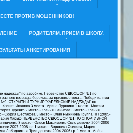
ЕСТЕ ПРОТИВ МОШЕННИКОВ!
ВЛЕНИЕ
РОДИТЕЛЯМ. ПРИЕМ В ШКОЛУ.
ЗУЛЬТАТЫ АНКЕТИРОВАНИЯ
ские надежды" по аэробике, Первенство СДЮСШОР №1 по
разного возраста боролись за призовые места. Победителями
СШОР №1: ОТКРЫТЫЙ ТУРНИР "КАРЕЛЬСКИЕ НАДЕЖДЫ" по
- Ксения Иванова 3 место - Арина Пуршина 1 место - Максим
тория Туренко 2 место - Ксения Санькова 3 место - Ксения
о - София Шестакова 3 место - Юлия Рыжикова Группа НП (2005-
есто - Мария Харько ПЕРВЕНСТВО СДЮСШОР №1 ПО СПОРТИВНОЙ
рипниченко 3 место - Олеся Максименко Соло девочки 2004-2006
вочки 2007-2008 г.р. 1 место - Вероника Осипова, Мария
а Лобадникова Трио девочки 2004-2006 г.р. 1 место - Алёна