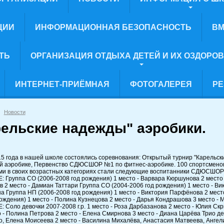
ЦИИ
ИНФОРМАЦИОННАЯ БЕЗОПАСНОСТЬ
ВМ
ТЬ
ОРГАНИЗАЦИЯ ОТДЫХА ДЕТЕЙ И ИХ ОЗДОРО
ИНТЕРНЕТ-ПРИЁМНАЯ
ФОТОГАЛЕРЕЯ
РЕ
Новости
рельские надежды" аэробики.
15 года в нашей школе состоялись соревнования: Открытый турнир "Карель
й аэробике, Первенство СДЮСШОР №1 по фитнес-аэробике. 100 спортсменок 
ами в своих возрастных категориях стали следующие воспитанники СДЮ
 Группа СО (2006-2008 год рождения) 1 место - Варвара Кюршунова 2 место 
 2 место - Дамиан Таттари Группа СО (2004-2006 год рождения) 1 место - Вик
а Группа НП (2006-2008 год рождения) 1 место - Виктория Парфёнова 2 мест
рождения) 1 место - Полина Кузнецова 2 место - Дарья Кондрашова 3 м
 Соло девочки 2007-2008 г.р. 1 место - Роза Дарбазанова 2 место - Юлия Ск
то - Полина Петрова 2 место - Елена Смирнова 3 место - Диана Царёва Трио де
, Елена Моисеева 2 место - Василина Михалёва, Анастасия Матвеева, Ангелин