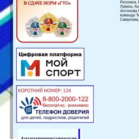
Рогозина,
Лукина, А
Антонова 
команда "М
Смирнова,