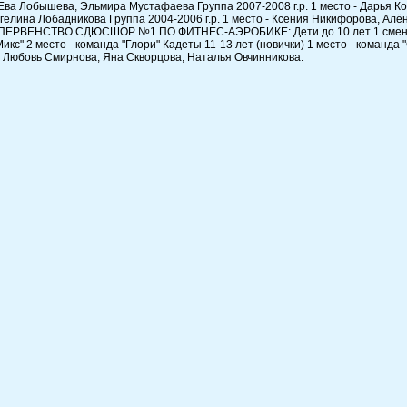
 Ева Лобышева, Эльмира Мустафаева Группа 2007-2008 г.р. 1 место - Дарья 
нгелина Лобадникова Группа 2004-2006 г.р. 1 место - Ксения Никифорова, А
ПЕРВЕНСТВО СДЮСШОР №1 ПО ФИТНЕС-АЭРОБИКЕ: Дети до 10 лет 1 смена - ко
икс" 2 место - команда "Глори" Кадеты 11-13 лет (новички) 1 место - команд
 Любовь Смирнова, Яна Скворцова, Наталья Овчинникова.