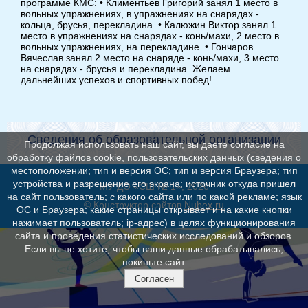
программе КМС: • Климентьев Григорий занял 1 место в
вольных упражнениях, в упражнениях на снарядах -
кольца, брусья, перекладина. • Калюжин Виктор занял 1
место в упражнениях на снарядах - конь/махи, 2 место в
вольных упражнениях, на перекладине. • Гончаров
Вячеслав занял 2 место на снаряде - конь/махи, 3 место
на снарядах - брусья и перекладина. Желаем
дальнейших успехов и спортивных побед!
Сведения об образовательной организации
Продолжая использовать наш сайт, вы даете согласие на
обработку файлов cookie, пользовательских данных (сведения о
местоположении; тип и версия ОС; тип и версия Браузера; тип
устройства и разрешение его экрана; источник откуда пришел
МУ ДО «СШ № 1», 2026
на сайт пользователь; с какого сайта или по какой рекламе; язык
© Конструктор сайтов
Nubex.ru
ОС и Браузера; какие страницы открывает и на какие кнопки
нажимает пользователь; ip-адрес) в целях функционирования
сайта и проведения статистических исследований и обзоров.
Если вы не хотите, чтобы ваши данные обрабатывались,
покиньте сайт.
Согласен