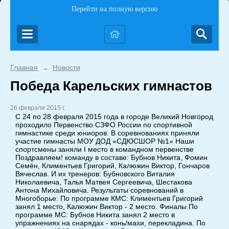
Перейти на полную версию
Главная
Новости
→
Победа Карельских гимнастов
26 февраля 2015 г.
С 24 по 28 февраля 2015 года в городе Великий Новгород
проходило Первенство СЗФО России по спортивной
гимнастике среди юниоров. В соревнованиях приняли
участие гимнасты МОУ ДОД «СДЮСШОР №1» Наши
спортсмены заняли I место в командном первенстве
Поздравляем! команду в составе: Бубнов Никита, Фомин
Семён, Климентьев Григорий, Калюжин Виктор, Гончаров
Вячеслав. И их тренеров: Бубновского Виталия
Николаевича, Талья Матвея Сергеевича, Шестакова
Антона Михайловича. Результаты соревнований в
Многоборье: По программе КМС: Климентьев Григорий
занял 1 место, Калюжин Виктор - 2 место. Финалы По
программе МС: Бубнов Никита занял 2 место в
упражнениях на снарядах - конь/махи, перекладина. По