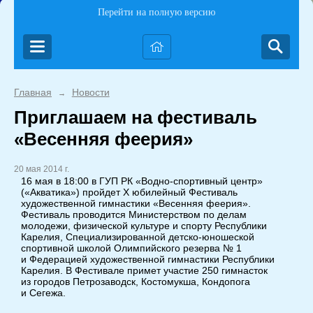
Перейти на полную версию
Главная
Новости
→
Приглашаем на фестиваль
«Весенняя феерия»
20 мая 2014 г.
16 мая в 18:00 в ГУП РК
«Водно-спортивный
центр»
(«Акватика») пройдет Х юбилейный Фестиваль
художественной гимнастики «Весенняя феерия».
Фестиваль проводится Министерством по делам
молодежи, физической культуре и спорту Республики
Карелия, Специализированной
детско-юношеской
спортивной школой Олимпийского резерва № 1
и Федерацией художественной гимнастики Республики
Карелия. В Фестивале примет участие 250 гимнасток
из городов Петрозаводск, Костомукша, Кондопога
и Сегежа.