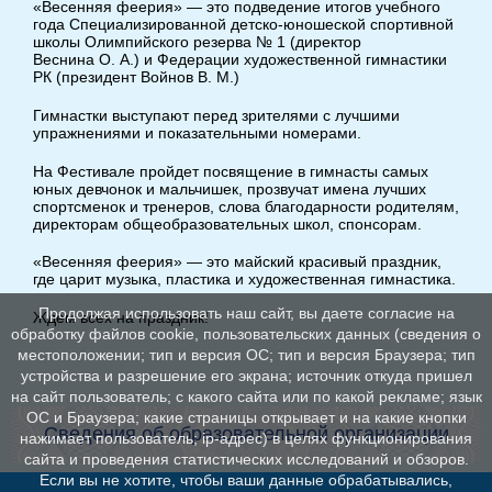
«Весенняя феерия» — это подведение итогов учебного
года Специализированной
детско-юношеской
спортивной
школы Олимпийского резерва № 1 (директор
Веснина О. А.) и Федерации художественной гимнастики
РК (президент Войнов В. М.)
Гимнастки выступают перед зрителями с лучшими
упражнениями и показательными номерами.
На Фестивале пройдет посвящение в гимнасты самых
юных девчонок и мальчишек, прозвучат имена лучших
спортсменок и тренеров, слова благодарности родителям,
директорам общеобразовательных школ, спонсорам.
«Весенняя феерия» — это майский красивый праздник,
где царит музыка, пластика и художественная гимнастика.
Продолжая использовать наш сайт, вы даете согласие на
Ждем всех на праздник!
обработку файлов cookie, пользовательских данных (сведения о
местоположении; тип и версия ОС; тип и версия Браузера; тип
устройства и разрешение его экрана; источник откуда пришел
на сайт пользователь; с какого сайта или по какой рекламе; язык
ОС и Браузера; какие страницы открывает и на какие кнопки
Сведения об образовательной организации
нажимает пользователь; ip-адрес) в целях функционирования
сайта и проведения статистических исследований и обзоров.
Если вы не хотите, чтобы ваши данные обрабатывались,