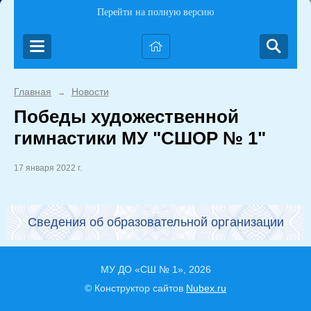
Перейти на полную версию
Главная
Новости
→
Победы художественной
гимнастики МУ "СШОР № 1"
17 января 2022 г.
Сведения об образовательной организации
МУ ДО «СШ № 1», 2026
© Конструктор сайтов
Nubex.ru