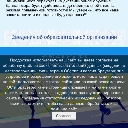
Занимающиеся переходят на дистанционное обучение.
Данная мера будет действовать до официальной отмены
режима повышенной готовности! Мы уверены, что все наши
воспитанники и их родные будут здоровы!!!
Сведения об образовательной организации
МУ ДО «СШ № 1», 2026
Продолжая использовать наш сайт, вы даете согласие на
© Конструктор сайтов
Nubex.ru
обработку файлов cookie, пользовательских данных (сведения о
местоположении; тип и версия ОС; тип и версия Браузера; тип
устройства и разрешение его экрана; источник откуда пришел
на сайт пользователь; с какого сайта или по какой рекламе; язык
ОС и Браузера; какие страницы открывает и на какие кнопки
нажимает пользователь; ip-адрес) в целях функционирования
сайта и проведения статистических исследований и обзоров.
Если вы не хотите, чтобы ваши данные обрабатывались,
покиньте сайт.
Согласен