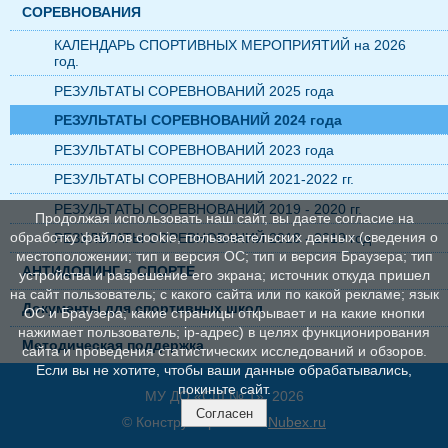
СОРЕВНОВАНИЯ
КАЛЕНДАРЬ СПОРТИВНЫХ МЕРОПРИЯТИЙ на 2026
год.
РЕЗУЛЬТАТЫ СОРЕВНОВАНИЙ 2025 года
РЕЗУЛЬТАТЫ СОРЕВНОВАНИЙ 2024 года
РЕЗУЛЬТАТЫ СОРЕВНОВАНИЙ 2023 года
РЕЗУЛЬТАТЫ СОРЕВНОВАНИЙ 2021-2022 гг.
РЕЗУЛЬТАТЫ СОРЕВНОВАНИЙ 2019 - 2020 гг.
Продолжая использовать наш сайт, вы даете согласие на
обработку файлов cookie, пользовательских данных (сведения о
РЕЗУЛЬТАТЫ СОРЕВНОВАНИЙ 2018 - 2019 год
местоположении; тип и версия ОС; тип и версия Браузера; тип
АНТИДОПИНГ в СПОРТЕ
устройства и разрешение его экрана; источник откуда пришел
на сайт пользователь; с какого сайта или по какой рекламе; язык
Документы для спортивных школ
ОС и Браузера; какие страницы открывает и на какие кнопки
нажимает пользователь; ip-адрес) в целях функционирования
Методическая поддержка
сайта и проведения статистических исследований и обзоров.
Если вы не хотите, чтобы ваши данные обрабатывались,
покиньте сайт.
МУ ДО «СШ № 1», 2026
Согласен
© Конструктор сайтов
Nubex.ru