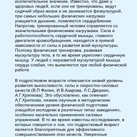
исключительное значение. Известно, что даже у
здоровых людей, если они не тренированы, ведут
сидячий образ жизни и не занимается физкультурой,
при самых небольших физических нагрузках
учащается дыхание, появляется сердцебиение.
Напротив, тренированный человек справляется со
значительными физическими нагрузками. Сила и
работоспособность сердечной мышцы, главного
двигателя кровообращения, находится в прямой
зависимости от силы и развития всей мускулатуры.
Поэтому физическая тренировка, развивая
мускулатуру тела, в то же время укрепляет сердечную
мышцу. У людей с неразвитой мускулатурой мышца
сердца слабая, что выявляется при любой физической
работе.
В подростковом возрасте отмечается низкий уровень
развития выносливости, силы и скоростно-силовых
качеств (В.П.Филин, И.В.Азарова, Л.С.Дворкин,
А.Г.Хрипкова). Это обусловлено, как отмечает
А.Г.Хрипкова, низким научным и методическим
обеспечением уровня физической подготовки
учащейся молодежи в различных типах заведениях,
особенно касательно применения силовых
упражнений. В то же время известны исследования, в
которых говорится о том, что подростковый возраст
является благоприятным для эффективного
совершенствования этих качеств. Умеренные