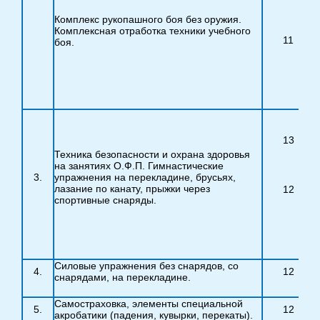
Комплекс рукопашного боя без оружия.
Комплексная отработка техники учебного
11
боя.
13
Техника безопасности и охрана здоровья
на занятиях О.Ф.П. Гимнастические
3.
упражнения на перекладине, брусьях,
лазание по канату, прыжки через
12
спортивные снаряды.
Силовые упражнения без снарядов, со
4.
12
снарядами, на перекладине.
Самостраховка, элементы специальной
5.
12
акробатики (падения, кувырки, перекаты).