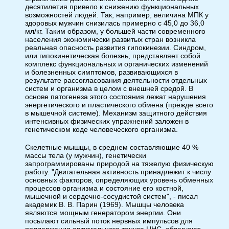
десятилетия привело к снижению функциональных
возможностей людей. Так, например, величина МПК у
здоровых мужчин снизилась примерно с 45,0 до 36,0
мл/кг. Таким образом, у большей части современного
населения экономически развитых стран возникла
реальная опасность развития гипокинезии. Синдром,
или гипокинетическая болезнь, представляет собой
комплекс функциональных и органических изменений
и болезненных симптомов, развивающихся в
результате рассогласования деятельности отдельных
систем и организма в целом с внешней средой. В
основе патогенеза этого состояния лежат нарушения
энергетического и пластического обмена (прежде всего
в мышечной системе). Механизм защитного действия
интенсивных физических упражнений заложен в
генетическом коде человеческого организма.
Скелетные мышцы, в среднем составляющие 40 %
массы тела (у мужчин), генетически
запрограммированы природой на тяжелую физическую
работу. "Двигательная активность принадлежит к числу
основных факторов, определяющих уровень обменных
процессов организма и состояние его костной,
мышечной и сердечно-сосудистой систем", - писал
академик В. В. Парин (1969). Мышцы человека
являются мощным генератором энергии. Они
посылают сильный поток нервных импульсов для
полдержания оптимального тонуса ЦНС, облегчают