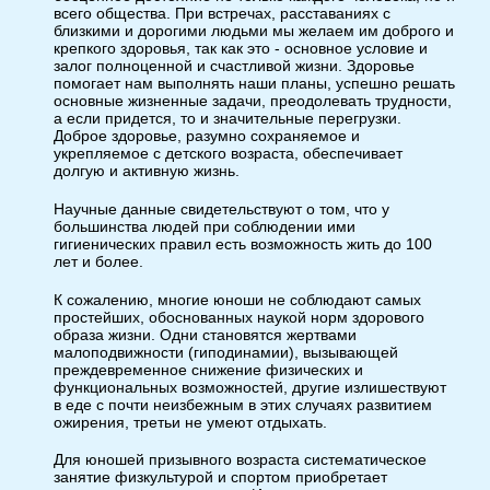
всего общества. При встречах, расставаниях с
близкими и дорогими людьми мы желаем им доброго и
крепкого здоровья, так как это - основное условие и
залог полноценной и счастливой жизни. Здоровье
помогает нам выполнять наши планы, успешно решать
основные жизненные задачи, преодолевать трудности,
а если придется, то и значительные перегрузки.
Доброе здоровье, разумно сохраняемое и
укрепляемое с детского возраста, обеспечивает
долгую и активную жизнь.
Научные данные свидетельствуют о том, что у
большинства людей при соблюдении ими
гигиенических правил есть возможность жить до 100
лет и более.
К сожалению, многие юноши не соблюдают самых
простейших, обоснованных наукой норм здорового
образа жизни. Одни становятся жертвами
малоподвижности (гиподинамии), вызывающей
преждевременное снижение физических и
функциональных возможностей, другие излишествуют
в еде с почти неизбежным в этих случаях развитием
ожирения, третьи не умеют отдыхать.
Для юношей призывного возраста систематическое
занятие физкультурой и спортом приобретает