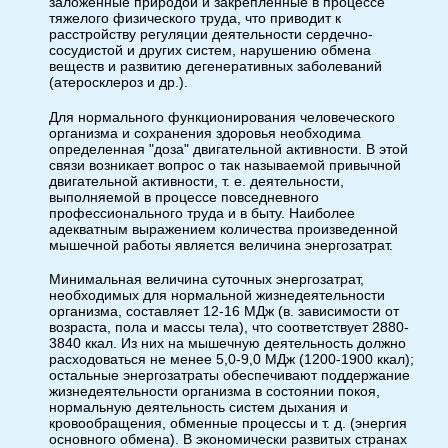
заложенные природой и закрепленные в процессе
тяжелого физического труда, что приводит к
расстройству регуляции деятельности сердечно-
сосудистой и других систем, нарушению обмена
веществ и развитию дегенеративных заболеваний
(атеросклероз и др.).
Для нормального функционирования человеческого
организма и сохранения здоровья необходима
определенная "доза" двигательной активности. В этой
связи возникает вопрос о так называемой привычной
двигательной активности, т. е. деятельности,
выполняемой в процессе повседневного
профессионального труда и в быту. Наиболее
адекватным выражением количества произведенной
мышечной работы является величина энергозатрат.
Минимальная величина суточных энергозатрат,
необходимых для нормальной жизнедеятельности
организма, составляет 12-16 МДж (в. зависимости от
возраста, пола и массы тела), что соответствует 2880-
3840 ккал. Из них на мышечную деятельность должно
расходоваться не менее 5,0-9,0 МДж (1200-1900 ккал);
остальные энергозатраты обеспечивают поддержание
жизнедеятельности организма в состоянии покоя,
нормальную деятельность систем дыхания и
кровообращения, обменные процессы и т. д. (энергия
основного обмена). В экономически развитых странах