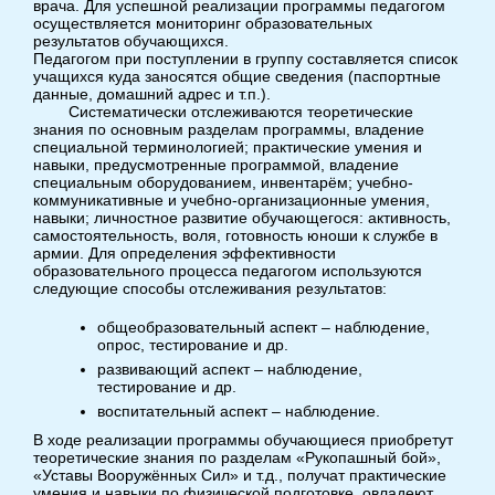
врача. Для успешной реализации программы педагогом
осуществляется мониторинг образовательных
результатов обучающихся.
Педагогом при поступлении в группу составляется список
учащихся куда заносятся общие сведения (паспортные
данные, домашний адрес и т.п.).
Систематически отслеживаются теоретические
знания по основным разделам программы, владение
специальной терминологией; практические умения и
навыки, предусмотренные программой, владение
специальным оборудованием, инвентарём; учебно-
коммуникативные и учебно-организационные умения,
навыки; личностное развитие обучающегося: активность,
самостоятельность, воля, готовность юноши к службе в
армии. Для определения эффективности
образовательного процесса педагогом используются
следующие способы отслеживания результатов:
общеобразовательный аспект – наблюдение,
опрос, тестирование и др.
развивающий аспект – наблюдение,
тестирование и др.
воспитательный аспект – наблюдение.
В ходе реализации программы обучающиеся приобретут
теоретические знания по разделам «Рукопашный бой»,
«Уставы Вооружённых Сил» и т.д., получат практические
умения и навыки по физической подготовке, овладеют