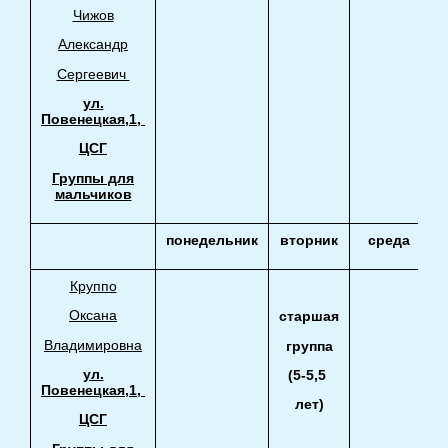
Чижов
Александр
Сергеевич
ул.
Повенецкая,1,
ЦСГ
Группы для
мальчиков
понедельник
вторник
среда
Круппо
Оксана
старшая
Владимировна
группа
ул.
(5-5,5
Повенецкая,1,
лет)
ЦСГ