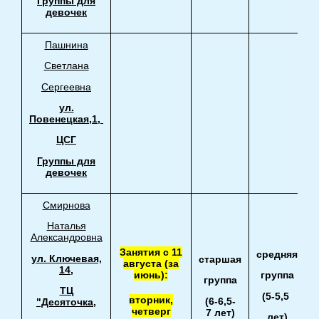
Группы для
девочек
Пашнина
Светлана
Сергеевна
ул.
Повенецкая,1,
ЦСГ
Группы для
девочек
Смирнова
Наталья
Александровна
Занятия с 11
средняя
ул. Ключевая,
старшая
августа (за
14,
июнь):
группа
группа
ТЦ
(5-5,5
вторник,
(6-6,5-
"Десяточка,
четверг
7 лет)
лет)