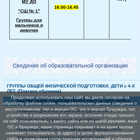
МУ ДО
16.00-16.45
"СШ № 1"
Группы для
мальчиков и
девочек
Сведения об образовательной организации
ГРУППЫ ОБЩЕЙ ФИЗИЧЕСКОЙ ПОДГОТОВКИ. ДЕТИ с 4-Х
ЛЕТ. (Платное обучение)
Продолжая использовать наш сайт, вы даете согласие на
РАСПИСАНИЕ ЗАНЯТИЙ ГРУПП ОФП на 2025-2026 гг.
обработку файлов cookie, пользовательских данных (сведения о
местоположении; тип и версия ОС; тип и версия Браузера; тип
Реквизиты для оплаты занятий в группах ОФП
устройства и разрешение его экрана; источник откуда пришел
Определение Группы здоровья ребёнка
на сайт пользователь; с какого сайта или по какой рекламе; язык
ОС и Браузера; какие страницы открывает и на какие кнопки
Налоговый вычет за платные услуги (группы ОФП)
нажимает пользователь; ip-адрес) в целях функционирования
ТРЕНЕРЫ-ПРЕПОДАВАТЕЛИ ГРУПП ОФП
сайта и проведения статистических исследований и обзоров.