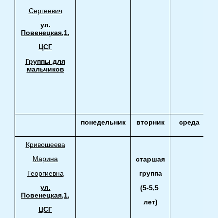
Сергеевич
ул.
Повенецкая,1,
ЦСГ
Группы для
мальчиков
понедельник
вторник
среда
Кривошеева
Марина
старшая
Георгиевна
группа
ул.
(5-5,5
Повенецкая,1,
лет)
ЦСГ